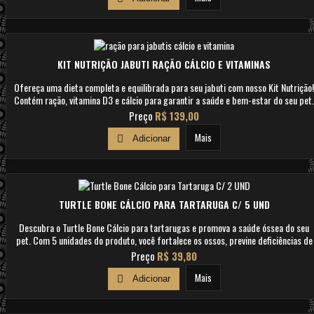
KIT NUTRIÇÃO JABUTI RAÇÃO CÁLCIO E VITAMINAS
Ofereça uma dieta completa e equilibrada para seu jabuti com nosso Kit Nutrição!
Contém ração, vitamina D3 e cálcio para garantir a saúde e bem-estar do seu pet.
Saiba mais!
Preço
R$ 139,00
Mais

Adicionar
TURTLE BONE CÁLCIO PARA TARTARUGA C/ 5 UND
Descubra o Turtle Bone Cálcio para tartarugas e promova a saúde óssea do seu
pet. Com 5 unidades do produto, você fortalece os ossos, previne deficiências de
cálcio e garante uma vida saudável para sua tartaruga. Adquira agora e
Preço
R$ 39,80
proporcione o cuidado necessário para o bem-estar do seu réptil.
Mais

Adicionar