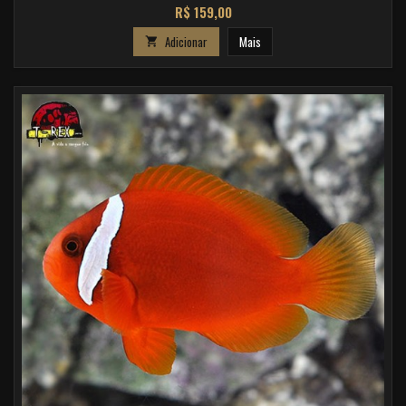
Preço
R$ 159,00
Adicionar
Mais
