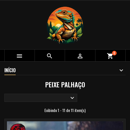
0



shopping_cart
INÍCIO
PEIXE PALHAÇO

Exibindo 1 - 11 de 11 item(s)