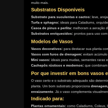
muito mais.
Substratos Disponíveis
Substrato para suculentas e cactos:
leve, arej
Turfa e sphagno:
ideais para Caladiums, orquíde
Casca de pinus e perlita:
melhoram a aeração d
Substratos enriquecidos:
prontos para uso com 
Modelos de Vasos
Vasos decorativos:
para destacar sua planta co
Vasos com furos de drenagem:
evitam acúmulo 
Mini vasos:
ideais para mudas, sementes raras e
Cachepôs rústicos e modernos:
que combinam c
Por que investir em bons vasos 
O vaso certo e o substrato adequado são determin
planta. Um bom substrato proporciona
drenagem, 
enraizamento
. Já o vaso complementa visualment
Indicado para:
Plantas ornamentais:
como Caladiums, Coleus, C