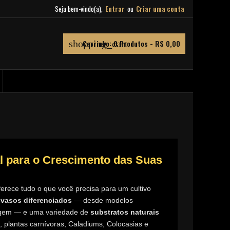
Seja bem-vindo(a),
Entrar
ou
Criar uma conta
shopping_cart
Carrinho:
0
Produtos - R$ 0,00
al para o Crescimento das Suas
erece tudo o que você precisa para um cultivo
a
vasos diferenciados
— desde modelos
nagem — e uma variedade de
substratos naturais
s, plantas carnívoras, Caladiums, Colocasias e