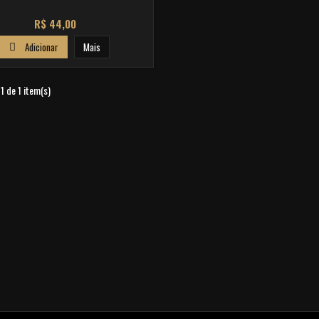
Preço
R$ 44,00
Adicionar
Mais

 1 de 1 item(s)