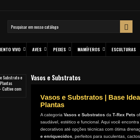

MENTO VIVO
AVES
PEIXES
MAMÍFEROS
ESCULTURAS
Vasos e Substratos
Vasos e Substratos | Base Ide
Plantas
A categoria
Vasos e Substratos
da
T-Rex Pets
of
saudável, estético e funcional. Aqui você encontr
decorativos até opções técnicas com ótima dre
e enriquecidos
, perfeitos para suculentas, cacto